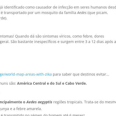
já identificado como causador de infecção em seres humanos des
us é transportado por um mosquito da família
Aedes
(que picam,
de).
sintomas! Quando dá são sintomas víricos, como febre, dores
 geral. São bastante inespecíficos e surgem entre 3 a 12 dias após 
age/world-map-areas-with-zika
para saber que destinos evitar…
omuns são:
América Central e do Sul e Cabo Verde.
:
incipalmente o
Aedes aegyptis
regiões tropicais. Trata-se do mesm
unya e a febre amarela.
us é transmitido no sémen do homem até 6 meses!