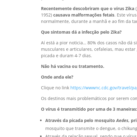
Recentemente descobriram que o vírus Zika
(
1952)
causava malformações fetais
. Este vír
normalmente, durante a manhã e ao fim da tar
Que sintomas dá a infecção pelo Zika?
Aí está a pior noticia… 80% dos casos não dá 
musculares e articulares, cefaleias, mau estar
picada e duram 4-7 dias.
Não há vacina ou tratamento.
Onde anda ele?
Clique no link
https://wwwnc.cdc.gov/travel/p
Os destinos mais problemáticos por serem c
O vírus é transmitido por uma de 3 maneiras
Através da picada pelo mosquito
Aedes,
pr
mosquito que transmite o dengue, o chikung
Através da relação sexual, sendo que o vír