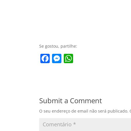
Se gostou, partilhe:
F
M
W
a
e
h
c
ss
at
e
e
s
b
n
A
Submit a Comment
o
g
p
O seu endereço de email não será publicado.
o
er
p
k