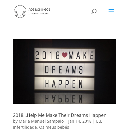
2018…Help Me Make Their Dreams Happen
by
Maria Manuel Sampaio
|
Jan 14, 2018
|
Eu
,
Infertilidade
,
Os meus bebés