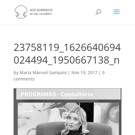
23758119_1626640694
024494_1950667138_n
by
Maria Manuel Sampaio
|
Nov 19, 2017
|
0
comments