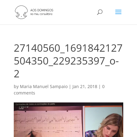
27140560_1691842127
504350_229235397_o-
2
by
Maria Manuel Sampaio
|
Jan 21, 2018
|
0
comments