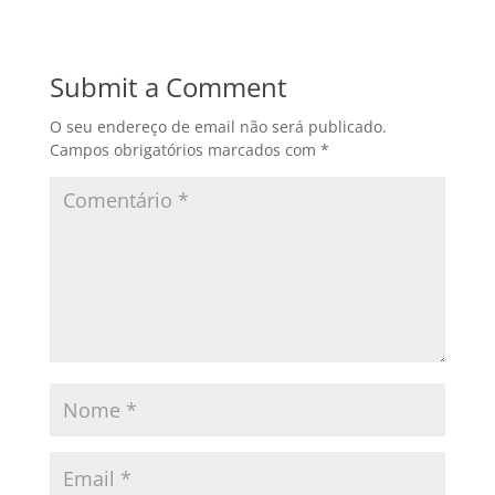
e
e
s
b
n
A
Submit a Comment
o
g
p
O seu endereço de email não será publicado.
o
er
p
Campos obrigatórios marcados com
*
k