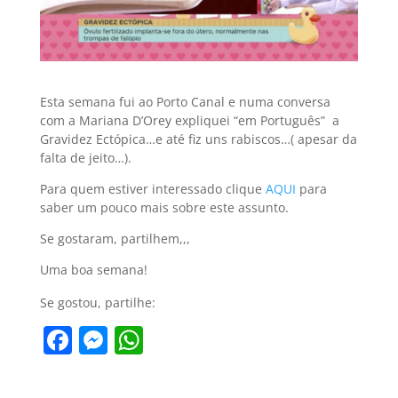
Esta semana fui ao Porto Canal e numa conversa
com a Mariana D’Orey expliquei “em Português” a
Gravidez Ectópica…e até fiz uns rabiscos…( apesar da
falta de jeito…).
Para quem estiver interessado clique
AQUI
para
saber um pouco mais sobre este assunto.
Se gostaram, partilhem,,,
Uma boa semana!
Se gostou, partilhe:
F
M
W
a
e
h
c
ss
at