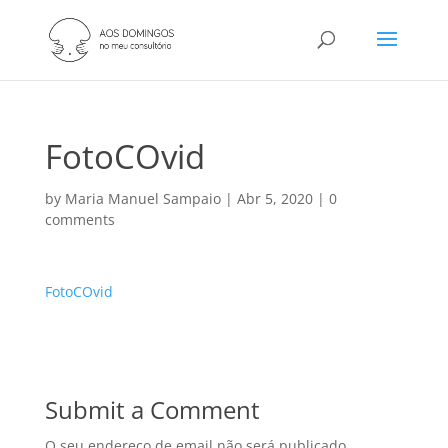
FotoCOvid
by
Maria Manuel Sampaio
|
Abr 5, 2020
|
0
comments
FotoCOvid
Submit a Comment
O seu endereço de email não será publicado.